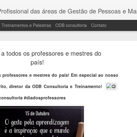
issional das áreas de Gestão de Pessoas e Marketing. Consultor de empresas, Instrutor de treinamentos corporativos e Palestrante. MBA em Gestão de Pessoas - FGV. Business Partner - INSPER. Diretor da ODB consul
Treinamentos e Palestras
ODB consultoria
Contato
a todos os professores e mestres do
país!
 professores e mestres do país! Em especial ao nosso
speridade em seus
ito, diretor da ODB Consultoria e Treinamento!
Feliz Natal e esplêndido ano novo!
nsultoria #diadosprofessores
#Natal #prosperidade #feliznatal #fel
 parceiros e amigos!
#gratidão