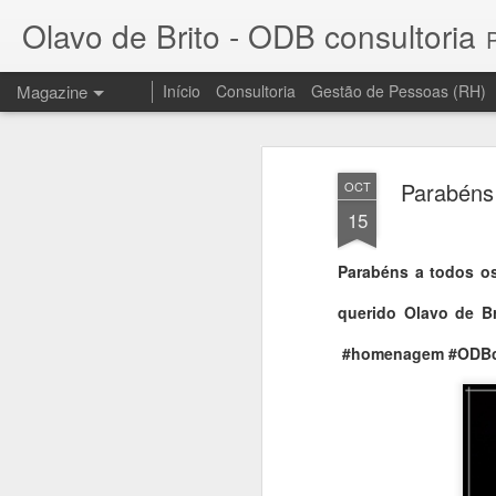
Olavo de Brito - ODB consultoria
Prof
Magazine
Início
Consultoria
Gestão de Pessoas (RH)
Parabéns 
OCT
15
Parabéns a todos os
Feliz natal e pro
DEC
querido Olavo de Br
23
projetos
#homenagem #ODBco
Gratidão, gratidão e gratidão a clientes,
Paz, saúde, alegrias, fé e realizações!