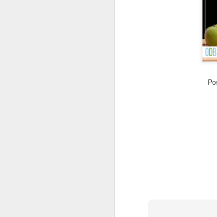
Revisando o
NOV
24
planejamento atual de
fim de ano e se
preparando para 2024!
| ACE-Guarulhos
Revisando o planejamento atual
de fim de ano e se preparando
Po
para 2024! | ACE-Guarulhos:
“Revisando o planejamento atual
de fim de ano e se preparando
para 2024"
Conteúdo Programático:
- Gestão e treinamento de equipes
para o fim de ano;
- Oportunidades da época para
O
encantar o cliente;
- Evitando os “Fantasmas dos