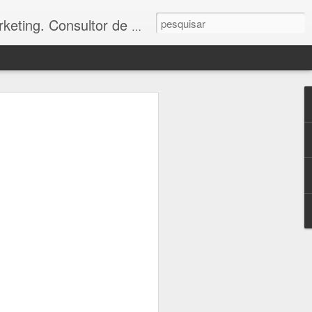
toria e treinamento. - falecom@odbconsultoria.com - 11 4372.5907 - www.odbconsultoria.com
izanonovo #vibraçãopositiva #enjoy