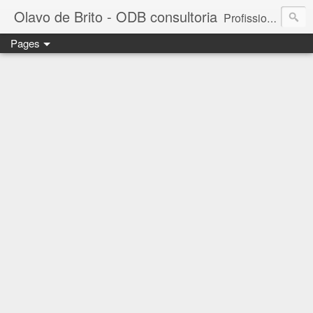
Olavo de Brito - ODB consultoria
Profissional das áreas de Gestão de Pessoas e Marketing. Consultor de empresas, Instrutor de treinamentos corporativos e Palestrante. MBA em Gestão de Pessoas - FGV. Business Partner - INSPER. Diretor da ODB consultoria e treinamento. - falecom@odbconsultoria.com - 11 4372.5907 - www.odbconsultoria.com
Pages