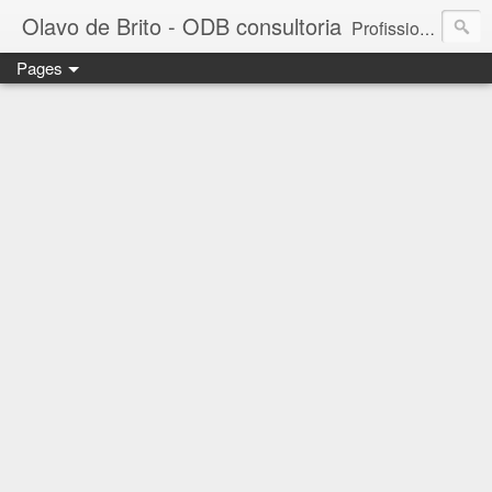
Olavo de Brito - ODB consultoria
Profissional das áreas de Gestão de Pessoas e Marketing. Consultor de empresas, Instrutor de treinamentos corporativos e Palestrante. MBA em Gestão de Pessoas - FGV. Business Partner - INSPER. Diretor da ODB consultoria e treinamento. - falecom@odbconsultoria.com - 11 4372.5907 - www.odbconsultoria.com
Pages