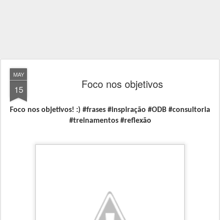
MAY
Foco nos objetivos
15
Foco nos objetivos! :) #frases #inspiração #ODB #consultoria
#treinamentos #reflexão