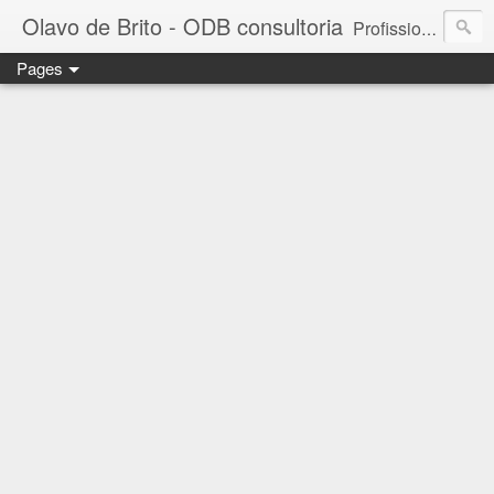
Olavo de Brito - ODB consultoria
Profissional das áreas de Gestão de Pessoas e Marketing. Consultor de empresas, Instrutor de treinamentos corporativos e Palestrante. MBA em Gestão de Pessoas - FGV. Business Partner - INSPER. Diretor da ODB consultoria e treinamento. - falecom@odbconsultoria.com - 11 4372.5907 - www.odbconsultoria.com
Pages