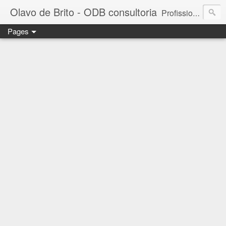
Olavo de Brito - ODB consultoria
Profissional das áreas de Gestão de Pessoas e Marketing. Consultor de empresas, Instrutor de treinamentos corporativos e Palestrante. MBA em Gestão de Pessoas - FGV. Business Partner - INSPER. Diretor da ODB consultoria e treinamento. - falecom@odbconsultoria.com - 11 4372.5907 - www.odbconsultoria.com
Pages