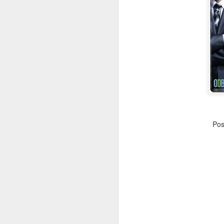
Revisando o
NOV
24
planejamento atual de
fim de ano e se
preparando para 2024!
| ACE-Guarulhos
Revisando o planejamento atual
de fim de ano e se preparando
para 2024! | ACE-Guarulhos:
“Revisando o planejamento atual
de fim de ano e se preparando
Pos
para 2024"
Conteúdo Programático:
- Gestão e treinamento de equipes
para o fim de ano;
- Oportunidades da época para
O
encantar o cliente;
- Evitando os “Fantasmas dos