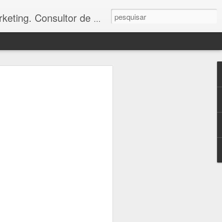
toria e treinamento. - falecom@odbconsultoria.com - 11 4372.5907 - www.odbconsultoria.com
izanonovo #vibraçãopositiva #enjoy