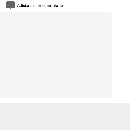
0
Adicionar um comentário
Certificação em Coaching Internacional
CT
11
3 formas de construir um ambiente profissional
EP
5
saudável