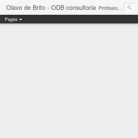
Olavo de Brito - ODB consultoria
Profissional das áreas de Gestão de Pessoas e Marketing. Consultor de empresas, Instrutor de treinamentos corporativos e Palestrante. MBA em Gestão de Pessoas - FGV. Business Partner - INSPER. Diretor da ODB consultoria e treinamento. - falecom@odbconsultoria.com - 11 4372.5907 - www.odbconsultoria.com
Pages