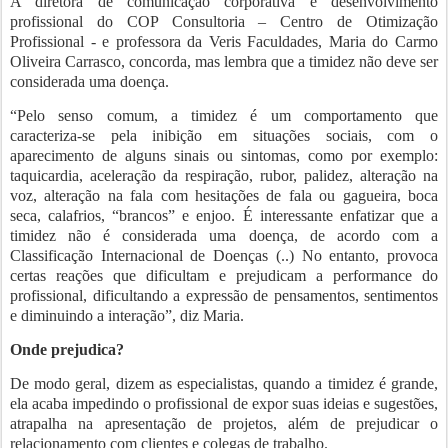
A diretora de comunicação corporativa e desenvolvimento
profissional do COP Consultoria – Centro de Otimização
Profissional - e professora da Veris Faculdades, Maria do Carmo
Oliveira Carrasco, concorda, mas lembra que a timidez não deve ser
considerada uma doença.
“Pelo senso comum, a timidez é um comportamento que
caracteriza-se pela inibição em situações sociais, com o
aparecimento de alguns sinais ou sintomas, como por exemplo:
taquicardia, aceleração da respiração, rubor, palidez, alteração na
voz, alteração na fala com hesitações de fala ou gagueira, boca
seca, calafrios, “brancos” e enjoo. É interessante enfatizar que a
timidez não é considerada uma doença, de acordo com a
Classificação Internacional de Doenças (..) No entanto, provoca
certas reações que dificultam e prejudicam a performance do
profissional, dificultando a expressão de pensamentos, sentimentos
e diminuindo a interação”, diz Maria.
Onde prejudica?
De modo geral, dizem as especialistas, quando a timidez é grande,
ela acaba impedindo o profissional de expor suas ideias e sugestões,
atrapalha na apresentação de projetos, além de prejudicar o
relacionamento com clientes e colegas de trabalho.