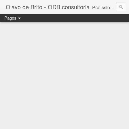
Olavo de Brito - ODB consultoria
Profissional das áreas de Gestão de Pessoas e Marketing. Consultor de empresas, Instrutor de treinamentos corporativos e Palestrante. MBA em Gestão de Pessoas - FGV. Business Partner - INSPER. Diretor da ODB consultoria e treinamento. - falecom@odbconsultoria.com - 11 4372.5907 - www.odbconsultoria.com
Pages