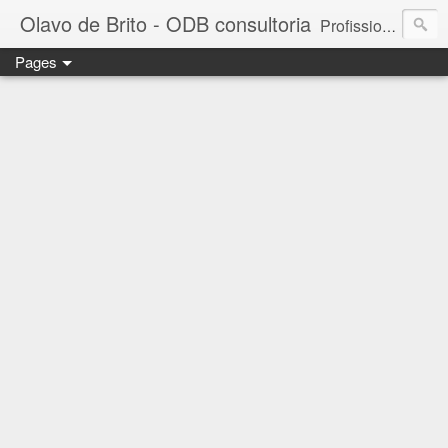
Olavo de Brito - ODB consultoria
Profissional das áreas de Gestão de Pessoas e Marketing. Consultor de empresas, Instrutor de treinamentos corporativos e Palestrante. MBA em Gestão de Pessoas - FGV. Business Partner - INSPER. Diretor da ODB consultoria e treinamento. - falecom@odbconsultoria.com - 11 4372.5907 - www.odbconsultoria.com
Pages