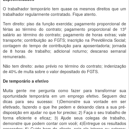
O trabalhador temporário tem quase os mesmos direitos que um
trabalhador regularmente contratado. Fique atento.
Tem direito: piso da função exercida; pagamento proporcional de
férias ao término do contrato; pagamento proporcional de 13º
salário ao término do contrato; pagamento de horas extras; vale
transporte; contribuição ao FGTS; inscrição na Previdência Social;
contagem do tempo de contribuição para aposentadoria; jornada
de 8 horas de trabalho; adicional noturno; descanso semanal
remunerado.
Não tem direito: aviso prévio no término do contrato; indenização
de 40% de multa sobre o valor depositado do FGTS.
De temporário a efetivo
Muita gente me pergunta como fazer para transformar sua
oportunidade temporária em um emprego efetivo. Seguem dez
dicas para seu sucesso: 1)Demonstre sua vontade em ser
efetivado, fazendo o que lhe pedem e deixando clara a sua pré-
disposição em ajudar no que for preciso; 2) Faça o seu trabalho de
forma eficiente e eficaz; 3) Ajude seus colegas de trabalho,
demonstre que podem contar com você; 4)Entregue os resultados
esperados; 5) Cuide bem do cliente, seja ele interno ou externo;