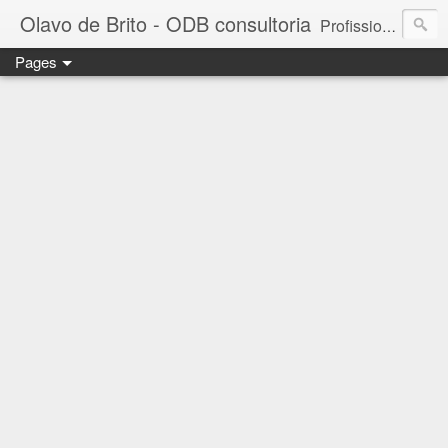
Olavo de Brito - ODB consultoria
Profissional das áreas de Gestão de Pessoas e Marketing. Consultor de empresas, Instrutor de treinamentos corporativos e Palestrante. MBA em Gestão de Pessoas - FGV. Business Partner - INSPER. Diretor da ODB consultoria e treinamento. - falecom@odbconsultoria.com - 11 4372.5907 - www.odbconsultoria.com
Pages