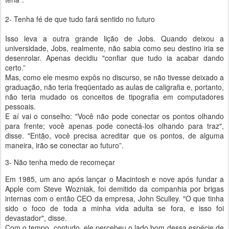
2- Tenha fé de que tudo fará sentido no futuro
Isso leva a outra grande lição de Jobs. Quando deixou a
universidade, Jobs, realmente, não sabia como seu destino iria se
desenrolar. Apenas decidiu "confiar que tudo ia acabar dando
certo.”
Mas, como ele mesmo expôs no discurso, se não tivesse deixado a
graduação, não teria freqüentado as aulas de caligrafia e, portanto,
não teria mudado os conceitos de tipografia em computadores
pessoais.
E aí vai o conselho: "Você não pode conectar os pontos olhando
para frente; você apenas pode conectá-los olhando para traz",
disse. "Então, você precisa acreditar que os pontos,
de alguma
maneira, irão se conectar ao futuro”.
3- Não tenha medo de recomeçar
Em 1985, um ano após lançar o Macintosh e nove após fundar a
Apple com Steve Wozniak, foi demitido da companhia por brigas
internas com o então CEO da empresa, John Sculley. "O que tinha
sido o foco de toda a minha vida adulta se fora, e isso foi
devastador", disse.
Com o tempo, contudo, ele percebeu o lado bom dessa espécie de