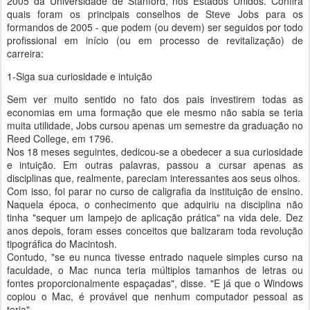
2005 da Universidade de Stanford, nos Estados Unidos. Confira
quais foram os principais conselhos de Steve Jobs para os
formandos de 2005 - que podem (ou devem) ser seguidos por todo
profissional em início (ou em processo de revitalização) de
carreira:
1-Siga sua curiosidade e intuição
Sem ver muito sentido no fato dos pais investirem todas as
economias em uma formação que ele mesmo não sabia se teria
muita utilidade, Jobs cursou apenas um semestre da graduação no
Reed College, em 1796.
Nos 18 meses seguintes, dedicou-se a obedecer a sua curiosidade
e intuição. Em outras palavras, passou a cursar apenas as
disciplinas que, realmente, pareciam interessantes aos seus olhos.
Com isso, foi parar no curso de caligrafia da instituição de ensino.
Naquela época, o conhecimento que adquiriu na disciplina não
tinha "sequer um lampejo de aplicação prática" na vida dele. Dez
anos depois, foram esses conceitos que balizaram toda revolução
tipográfica do Macintosh.
Contudo, "se eu nunca tivesse entrado naquele simples curso na
faculdade, o Mac nunca teria múltiplos tamanhos de letras ou
fontes proporcionalmente espaçadas", disse. "E já que o Windows
copiou o Mac, é provável que nenhum computador pessoal as
teria".