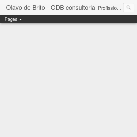
Olavo de Brito - ODB consultoria
Profissional das áreas de Gestão de Pessoas e Marketing. Consultor de empresas, Instrutor de treinamentos corporativos e Palestrante. MBA em Gestão de Pessoas - FGV. Business Partner - INSPER. Diretor da ODB consultoria e treinamento. - falecom@odbconsultoria.com - 11 4372.5907 - www.odbconsultoria.com
Pages