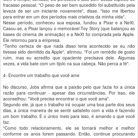
fracasso pessoal. "O peso de ser bem sucedido foi substituído pela
leveza de ser um iniciante novamente", disse. "Isso me libertou
para entrar em um dos períodos mais criativos da minha vida".
Nesse período, conheceu sua esposa, fundou a Pixar e a NeXt.
Casou-se, a Pixar lançou o memorável Toy Story (que balançou as
bases do cinema de animação) e a NeXt foi comprada pela Apple.
Ele retornou para a empresa.
"Tenho certeza de que nada disso teria acontecido se eu não
tivesse sido demitido da Apple", afirmou. "Foi um remédio de gosto
ruim, mas eu acredito que opaciente precisava dele. Algumas
vezes, a vida bate com um tijolo na sua cabeça. Não perca a fé".
4- Encontre um trabalho que você ame
No discurso, Jobs afirma que a paixão pelo que fazia foi a única
razão para continuar - apesar das circunstâncias. Por isso, ele
aconselhou: "Você precisa encontrar o que você ama".
Segundo ele, já que o trabalho irá ocupar uma boa parte dos seus
dias, a única maneira de se sentir satisfeito com a vida é fazendo
um bom trabalho. E o único meio para isso, é amando o que você
faz.
"Como todo relacionamento, ele se tornará melhor e melhor
conforme os anos forem passando. Então, continue procurando